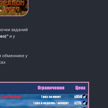
очки заданий
во)"
и у
 обменнике у
сах