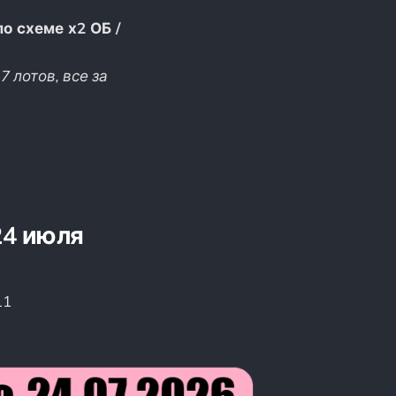
о схеме х2 ОБ /
7 лотов, все за
24 июля
11