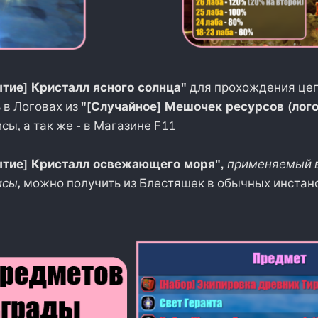
тие] Кристалл ясного солнца"
для прохождения цеп
 в Логовах из
"[Случайное] Мешочек ресурсов (лого
ы, а так же - в Магазине F11
ытие] Кристалл освежающего моря",
применяемый в
исы
,
можно получить из Блестяшек в обычных инстан