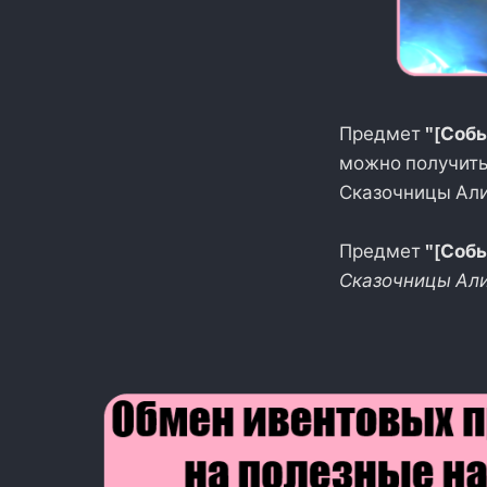
Предмет
"[Собы
можно получить
Сказочницы Алис
Предмет
"[Соб
Сказочницы Ал